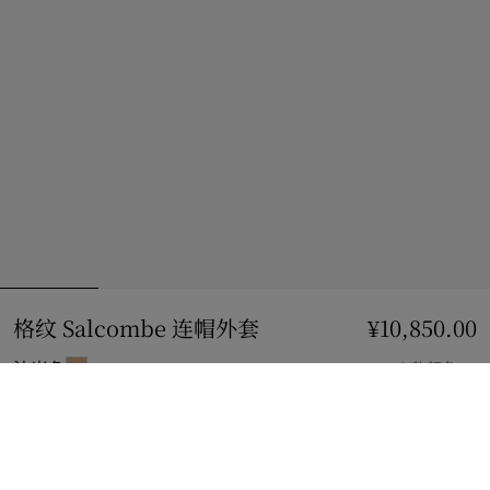
格纹 Salcombe 连帽外套
价格 ¥10,850.00
¥10,850.00
沙米色
3 款颜色
选择尺码:
选择尺码