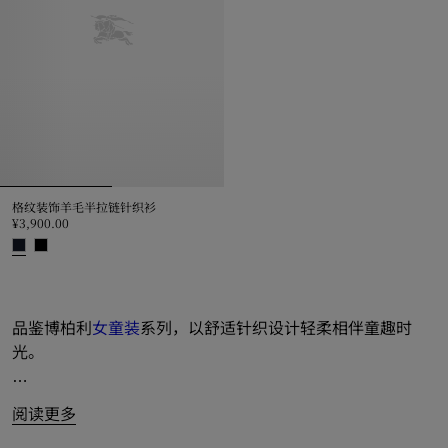
格纹装饰羊毛半拉链针织衫
¥3,900.00
格纹装饰羊毛半拉链针织衫, ¥3,900.00
品鉴博柏利
女童装
系列，以舒适针织设计轻柔相伴童趣时
光。
连帽衫
、针织衫和开衫缤纷登场，装点隽永 Thomas 泰迪熊
阅读更多
和马术骑士徽标（EKD）等鲜明品牌标识。