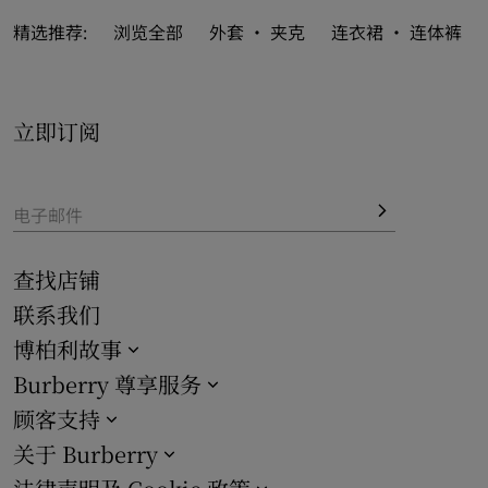
亦涵括 
Burberry 经典之作
，标志性格纹图案尽展格调典
精选推荐:
浏览全部
外套 · 夹克
连衣裙 · 连体裤
范。

立即订阅
电子邮件
查找店铺
联系我们
博柏利故事
Burberry 尊享服务
顾客支持
关于 Burberry