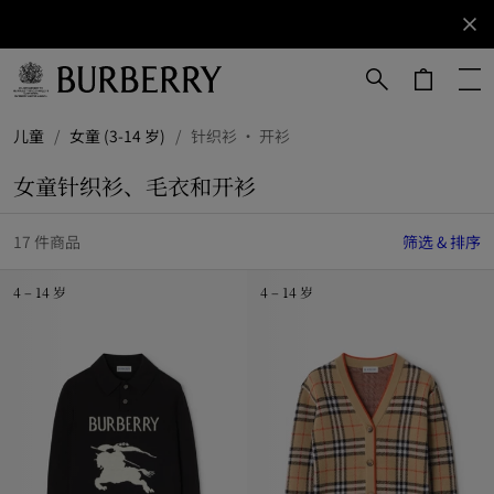
立即订阅
订阅获取
Burberry
品牌资
讯。
跳转至主目录
跳转至页脚
儿童
/
女童 (3-14 岁)
/
针织衫 · 开衫
女童针织衫、毛衣和开衫
17 件商品
筛选 & 排序
4 – 14 岁
4 – 14 岁