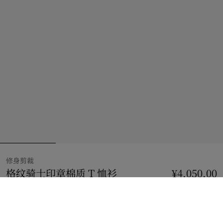
修身剪裁
格纹骑士印章棉质 T 恤衫
价格 ¥4,050.00
¥4,050.00
修身剪
粉笔白
2 款颜色
选择尺码: