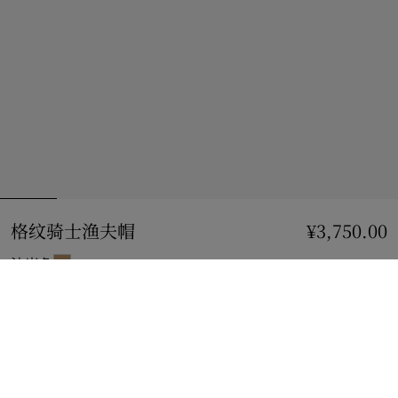
格纹骑士渔夫帽
价格 ¥3,750.00
¥3,750.00
沙米色
选择尺码:
选择尺码
立即购买