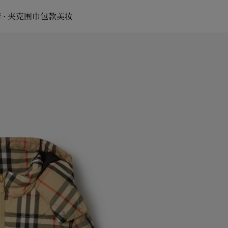
 · 夹克
围巾
包款
美妆