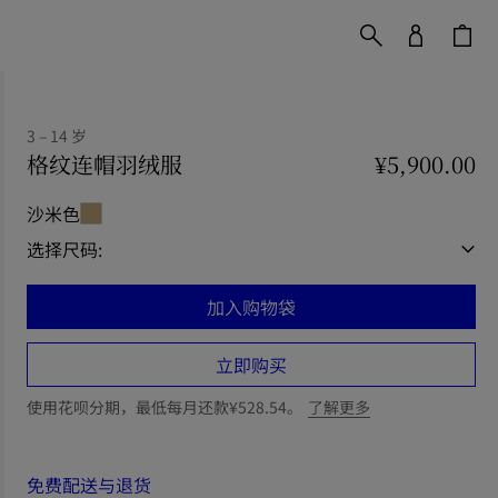
3 – 14 岁
格纹连帽羽绒服
价格 ¥5,900.00
3 – 14 岁
¥5,900.00
沙米色
选择尺码:
加入购物袋
立即购买
使用花呗分期，最低每月还款¥528.54。
了解更多
免费配送与退货