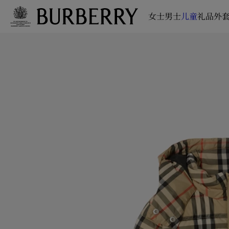
女士
男士
儿童
礼品
外套
跳转至主目录
跳转至页脚