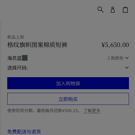
新品上架
格纹旗帜图案棉质短裤
价格 ¥5,650.00
¥5,650.00
新品上架
海员蓝
2 款颜色
选择尺码:
加入购物袋
立即购买
使用花呗分期，最低每月还款¥506.15。
了解更多
免费配送与退货