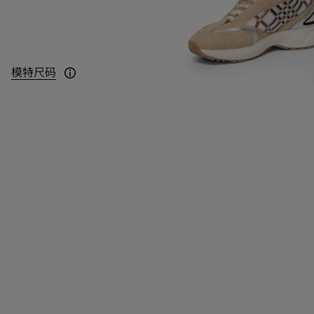
模特尺码
模特身高 186cm，身穿 UK M 码。