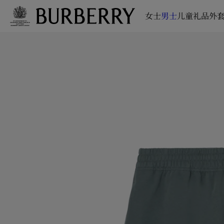
女士
男士
儿童
礼品
外套
跳转至主目录
跳转至页脚