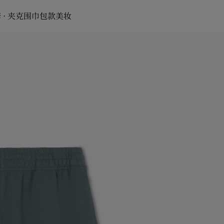
 · 夹克
围巾
包款
美妆