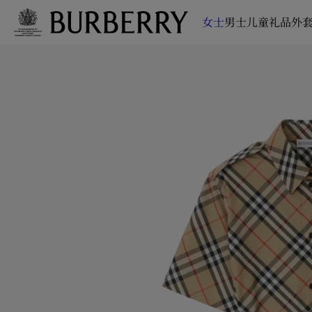
女士
男士
儿童
礼品
外套
跳转至主目录
跳转至页脚