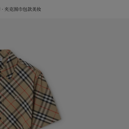
 · 夹克
围巾
包款
美妆