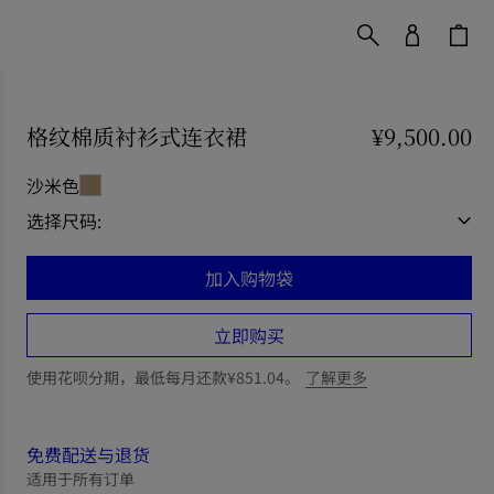
格纹棉质衬衫式连衣裙
价格 ¥9,500.00
¥9,500.00
沙米色
选择尺码:
加入购物袋
立即购买
使用花呗分期，最低每月还款¥851.04。
了解更多
免费配送与退货
适用于所有订单