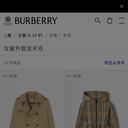
立即订阅
订阅获取
Burberry
品牌资
讯。
跳转至主目录
跳转至页脚
儿童
/
女童 (3-14 岁)
/
外套 · 夹克
女童外套及夹克
35 件商品
筛选 & 排序
4 – 14 岁
4 – 14 岁