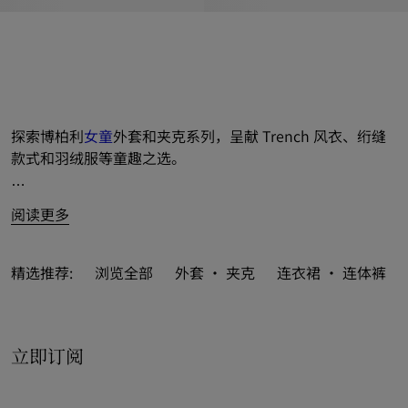
探索博柏利
女童
外套和夹克系列，呈献 Trench 风衣、绗缝
款式和羽绒服等童趣之选。
新季设计活力登场，涵括斗篷、连帽外套和背心，融入新意
阅读更多
或经典 
Burberry 格纹
，巧缀品牌马术骑士徽标（EKD）。

精选推荐:
浏览全部
外套 · 夹克
连衣裙 · 连体裤
立即订阅