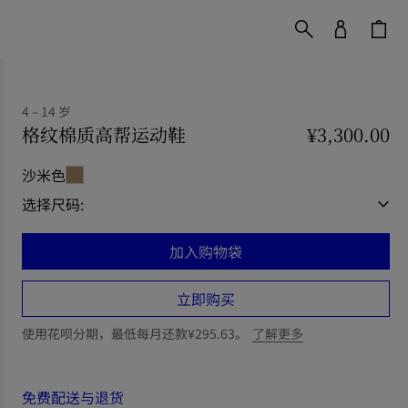
4 – 14 岁
格纹棉质高帮运动鞋
价格 ¥3,300.00
¥3,300.00
4 – 14 岁
沙米色
选择尺码:
加入购物袋
立即购买
使用花呗分期，最低每月还款¥295.63。
了解更多
免费配送与退货