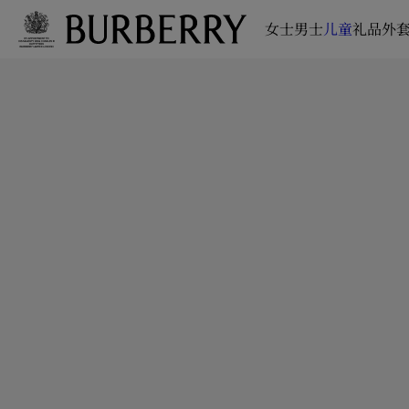
女士
男士
儿童
礼品
外套
跳转至主目录
跳转至页脚