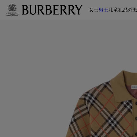
女士
男士
儿童
礼品
外套
跳转至主目录
跳转至页脚