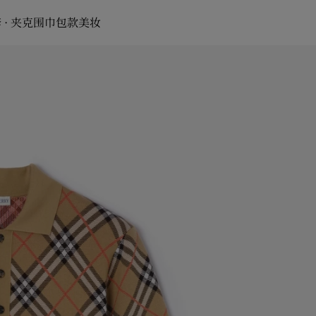
 · 夹克
围巾
包款
美妆