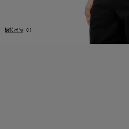
模特尺码
模特身高 184cm，身穿 UK M 码。