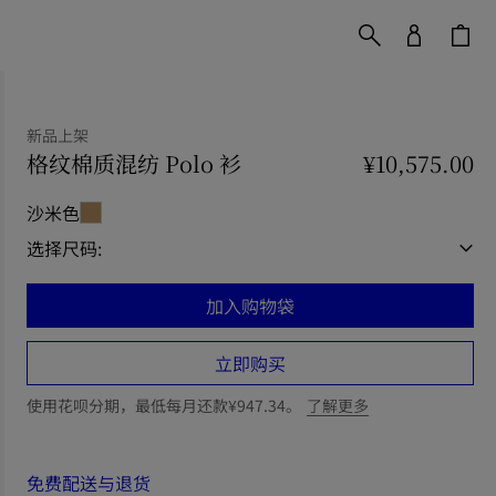
新品上架
格纹棉质混纺 Polo 衫
价格 ¥10,575.00
¥10,575.00
新品上
沙米色
选择尺码:
加入购物袋
立即购买
使用花呗分期，最低每月还款¥947.34。
了解更多
免费配送与退货