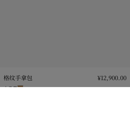
格纹手拿包
价格 ¥12,900.00
¥12,900.00
古典黄
加入购物袋
立即购买
使用花呗分期，最低每月还款¥1155.63。
了解更多