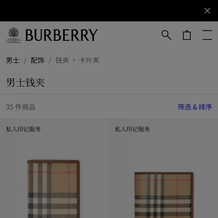
立即订阅
订阅获取
Burberry
品牌资
讯。
跳转至主目录
跳转至页脚
男士
/
配饰
/
钱夹 · 卡片夹
男士钱夹
35 件商品
筛选 & 排序
私人印记服务
私人印记服务