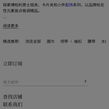
探索博柏利男士钱夹、卡片夹和小件
配饰
系列，以品牌标志
性元素装点格调精品。
系列推出精巧款式和长款设计，选用粒纹小牛皮和格纹压花
阅读更多
面料匠心制成；亦搭配双折和链饰钱夹，以多姿精品演绎绅
士型格。
精选推荐:
浏览全部
围巾
领带 · 袖扣
腰带
太阳
融入 Burberry 格纹和品牌徽标等标志性元素，巧思点亮系
列多元设计。碰撞缤纷新季款式，缀以 B 字型剪裁配件等新
意品牌标识。
立即订阅
品牌经典格纹以多彩配色呈现，涵括骑士蓝等鲜尚色调。
一览系列精品，以便携式尺寸成就多样设计。
电子邮件
查找店铺
联系我们