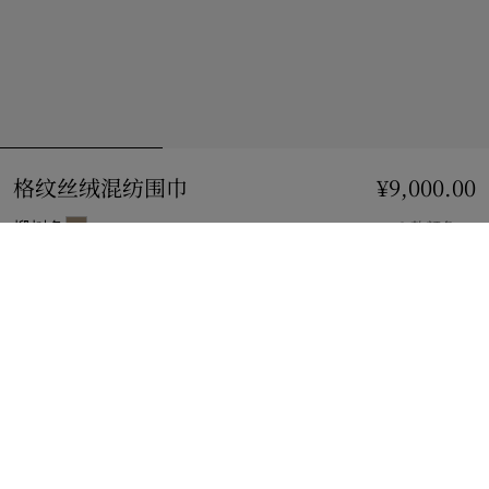
格纹丝绒混纺围巾
价格 ¥9,000.00
¥9,000.00
椴树色
2 款颜色
到货时通知我
如果商品恢复库存
通知我
或
查看精品店库存
。
查看精品店库存
查看您邻近 Burberry 店铺的库存情况
礼品包装