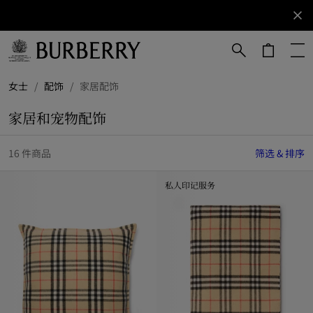
立即订阅
订阅获取
Burberry
品牌资
讯。
跳转至主目录
跳转至页脚
女士
/
配饰
/
家居配饰
家居和宠物配饰
16 件商品
筛选 & 排序
私人印记服务