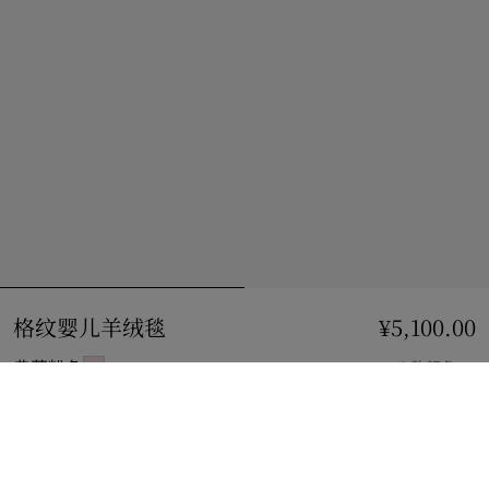
格纹婴儿羊绒毯
价格 ¥5,100.00
¥5,100.00
典藏粉色
3 款颜色
选择尺码:
选择尺码