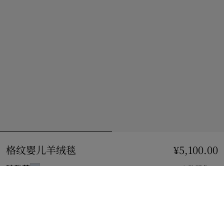
格纹婴儿羊绒毯
价格 ¥5,100.00
¥5,100.00
暗雅蓝
3 款颜色
选择尺码:
选择尺码