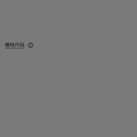
模特尺码
模特身高 178cm，身穿 UK S 码。