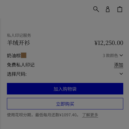
私人印记服务
羊绒开衫
价格 ¥12,250.00
私人印记服务
¥12,250.00
奶油棕
3 款颜色
免费私人印记
添加
选择尺码:
加入购物袋
立即购买
使用花呗分期，最低每月还款¥1097.40。
了解更多