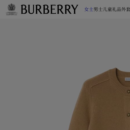
女士
男士
儿童
礼品
外套
跳转至主目录
跳转至页脚