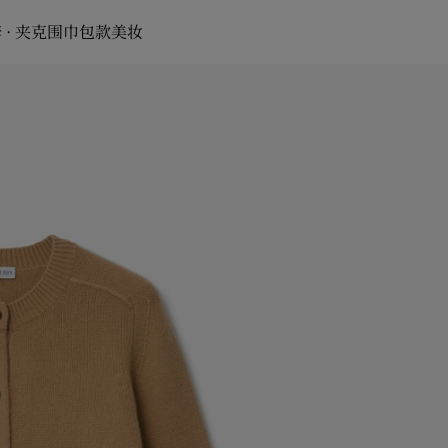
 · 夹克
围巾
包款
美妆