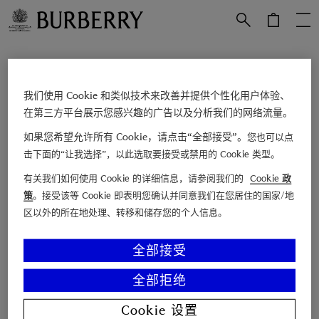
跳转至主目录
跳转至页脚
立即订阅
我们使用 Cookie 和类似技术来改善并提供个性化用户体验、
在第三方平台展示您感兴趣的广告以及分析我们的网络流量。
电子邮箱
如果您希望允许所有 Cookie，请点击“全部接受”。
您也可以点
击下面的“让我选择”，以此选取要接受或禁用的 Cookie 类型。
查找店铺
有关我们如何使用 Cookie 的详细信息，请参阅我们的
Cookie 政
联系我们
策
。接受该等 Cookie 即表明您确认并同意我们在您居住的国家/地
博柏利故事
区以外的所在地处理、转移和储存您的个人信息。
Burberry 尊享服务
全部接受
顾客支持
关于 Burberry
全部拒绝
法律声明及 Cookie 政策
Cookie 设置