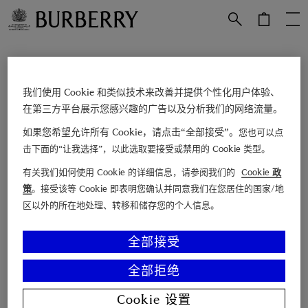
跳转至主目录
跳转至页脚
立即订阅
我们使用 Cookie 和类似技术来改善并提供个性化用户体验、
在第三方平台展示您感兴趣的广告以及分析我们的网络流量。
电子邮箱
如果您希望允许所有 Cookie，请点击“全部接受”。
您也可以点
击下面的“让我选择”，以此选取要接受或禁用的 Cookie 类型。
查找店铺
有关我们如何使用 Cookie 的详细信息，请参阅我们的
Cookie 政
联系我们
策
。接受该等 Cookie 即表明您确认并同意我们在您居住的国家/地
博柏利故事
区以外的所在地处理、转移和储存您的个人信息。
Burberry 尊享服务
全部接受
顾客支持
关于 Burberry
全部拒绝
法律声明及 Cookie 政策
Cookie 设置