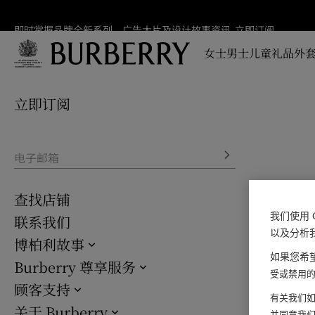
即时掌握品牌全新系列、广告大片及设计故事资讯
即时
立即订阅
掌握
女士
男士
儿童
礼品
外套
品牌
全新
跳转至主目录
跳转至页脚
系
列、
立即订阅
广告
大片
及设
计故
电子邮箱
事资
讯
查找店铺
我们使用 
联系我们
以及分析
博柏利故事
如果您希望
Burberry 尊享服务
受或禁用的 
顾客支持
有关我们如
关于 Burberry
并同意我