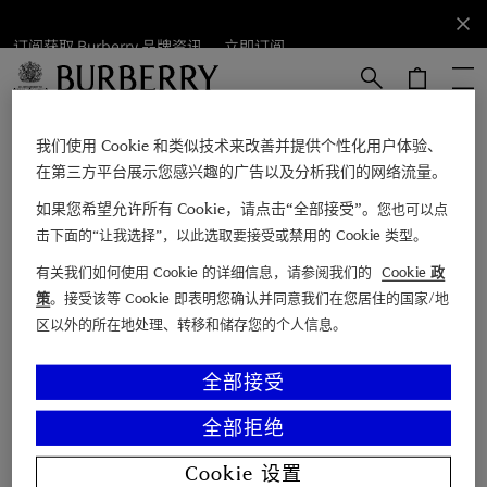
订阅获取 Burberry 品牌资讯。
订阅获取
立即订阅
Burberry
品牌资
讯。
跳转至主目录
跳转至页脚
立即订阅
我们使用 Cookie 和类似技术来改善并提供个性化用户体验、
在第三方平台展示您感兴趣的广告以及分析我们的网络流量。
如果您希望允许所有 Cookie，请点击“全部接受”。
您也可以点
电子邮箱
击下面的“让我选择”，以此选取要接受或禁用的 Cookie 类型。
有关我们如何使用 Cookie 的详细信息，请参阅我们的
Cookie 政
查找店铺
策
。接受该等 Cookie 即表明您确认并同意我们在您居住的国家/地
区以外的所在地处理、转移和储存您的个人信息。
联系我们
博柏利故事
全部接受
Burberry 尊享服务
全部拒绝
顾客支持
关于 Burberry
Cookie 设置