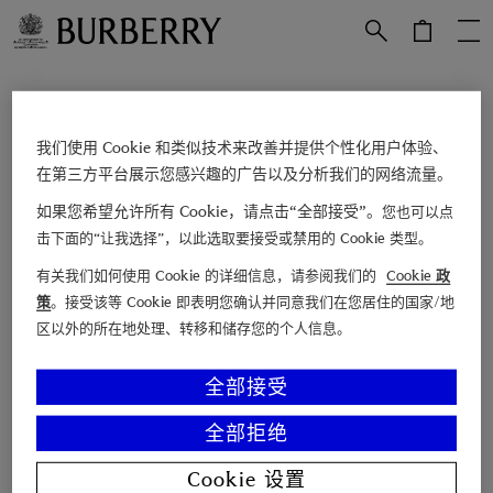
跳转至主目录
跳转至页脚
立即订阅
我们使用 Cookie 和类似技术来改善并提供个性化用户体验、
在第三方平台展示您感兴趣的广告以及分析我们的网络流量。
电子邮箱
如果您希望允许所有 Cookie，请点击“全部接受”。
您也可以点
击下面的“让我选择”，以此选取要接受或禁用的 Cookie 类型。
查找店铺
有关我们如何使用 Cookie 的详细信息，请参阅我们的
Cookie 政
联系我们
策
。接受该等 Cookie 即表明您确认并同意我们在您居住的国家/地
博柏利故事
区以外的所在地处理、转移和储存您的个人信息。
Burberry 尊享服务
全部接受
顾客支持
关于 Burberry
全部拒绝
法律声明及 Cookie 政策
Cookie 设置