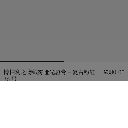
博柏利之吻绒雾哑光唇膏 – 复古粉红
¥380.00
36 号
价格 ¥380.00
复古粉红 36 号
16 款颜色
加入购物袋
立即购买