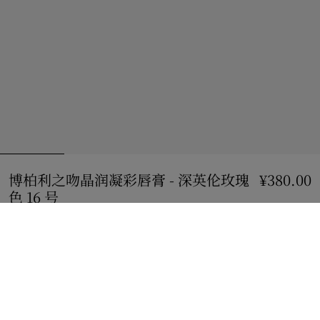
博柏利之吻晶润凝彩唇膏 - 深英伦玫瑰
¥380.00
色 16 号
价格 ¥380.00
深英伦玫瑰色 16 号
30 款颜色
加入购物袋
立即购买