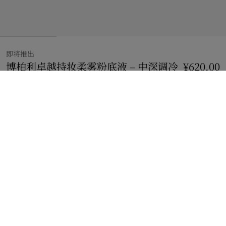
即将推出
博柏利卓越持妆柔雾粉底液 – 中深调冷
¥620.00
色 100 号
价格 ¥620.00
即将推出
中深调冷色 100 号
27 款颜色
到货时通知我
即将推出
.
如果商品恢复库存
通知我
礼品包装
免费提供无塑料礼品包装
商品描述