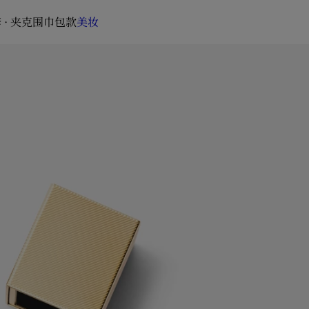
 · 夹克
围巾
包款
美妆