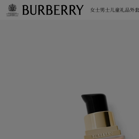
女士
男士
儿童
礼品
外套
跳转至主目录
跳转至页脚