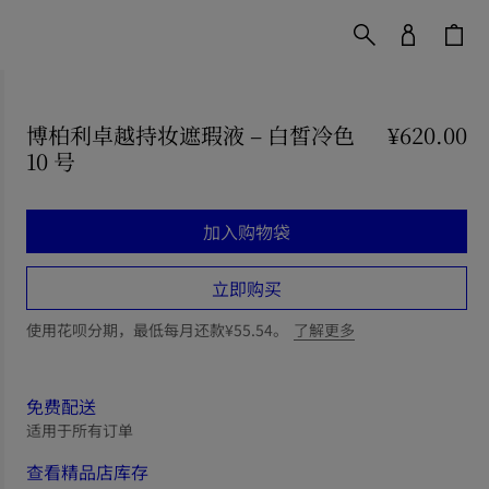
博柏利卓越持妆遮瑕液 – 白皙冷色
¥620.00
10 号
价格 ¥620.00
加入购物袋
立即购买
使用花呗分期，最低每月还款¥55.54。
了解更多
免费配送
适用于所有订单
查看精品店库存