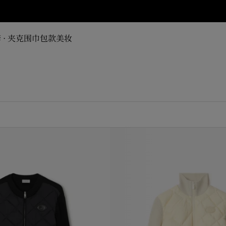
 · 夹克
围巾
包款
美妆