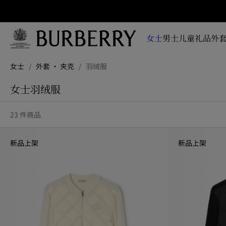
立即订阅
即时
掌握
女士
男士
儿童
礼品
外套
品牌
全新
跳转至主目录
跳转至页脚
系
女士
/
外套 · 夹克
/
羽绒服
列、
广告
女士羽绒服
大片
及设
23 件商品
计故
事资
讯
新品上架
新品上架