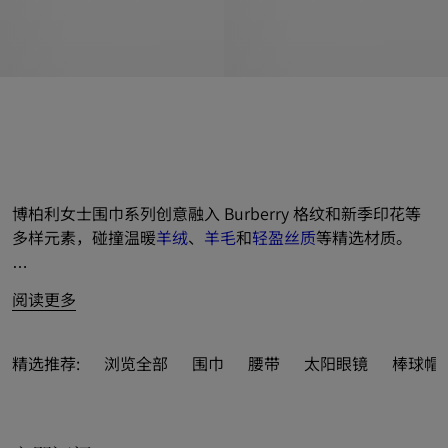
博柏利女士围巾系列创意融入 Burberry 格纹和新季印花等
多样元素，碰撞温暖
羊绒
、
羊毛
和
轻盈
丝质
等精选材质。
呈献典藏米色、湖泊绿和骑士蓝等经典或新季配色。
阅读更多
亦可打造精美礼品，免费尊享
私人印记服务
，为所选精品添
加至多 3 枚姓名缩写字母，缔造个人专属风范。

精选推荐:
浏览全部
围巾
腰带
太阳眼镜
棒球帽 