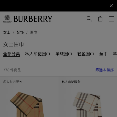
立即订阅
订阅获取
Burberry
品牌资
讯。
跳转至主目录
跳转至页脚
女士
/
配饰
/
围巾
女士围巾
全部分类
私人印记围巾
羊绒围巾
轻盈围巾
丝巾
羊
278 件商品
筛选 & 排序
私人印记服务
私人印记服务