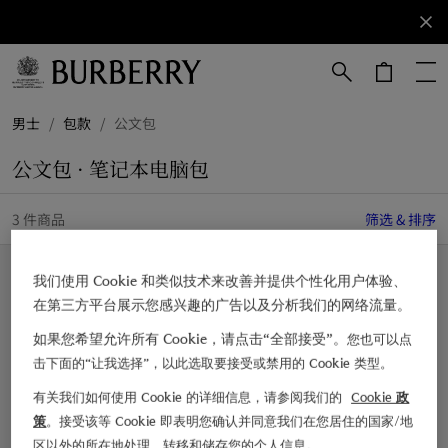
立即订阅
订阅获取
Burberry
品牌资
讯。
跳转至主目录
跳转至页脚
男士
/
包款
/
公文包
公文包 · 笔记本电脑包
3 件商品
筛选 & 排序
新品上架
我们使用 Cookie 和类似技术来改善并提供个性化用户体验、
在第三方平台展示您感兴趣的广告以及分析我们的网络流量。
如果您希望允许所有 Cookie，请点击“全部接受”。
您也可以点
击下面的“让我选择”，以此选取要接受或禁用的 Cookie 类型。
有关我们如何使用 Cookie 的详细信息，请参阅我们的
Cookie 政
策
。接受该等 Cookie 即表明您确认并同意我们在您居住的国家/地
区以外的所在地处理、转移和储存您的个人信息。