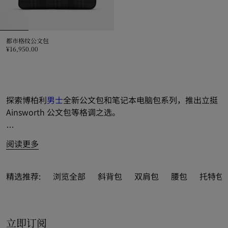
都市格纹公文包
¥16,950.00
都市格纹公文包, ¥16,950.00
探索博柏利
男士
全新公文包和笔记本电脑包系列，推出立挺 
Ainsworth 公文包等格调之选。
一览缤纷新季精品，巧设可拆式肩背带和皮革饰边。
阅读更多
男士公文包融入多彩典藏细节和品牌元素，涵括格纹内衬、
立体字母徽标和马术骑士徽标（EKD）压花等巧思设计。
精选推荐:
浏览全部
斜背包
双肩包
腰包
托特包
柔软立挺包款则装饰提花精纺格纹和拉丝金属配件，注入点
睛之笔。
立即订阅